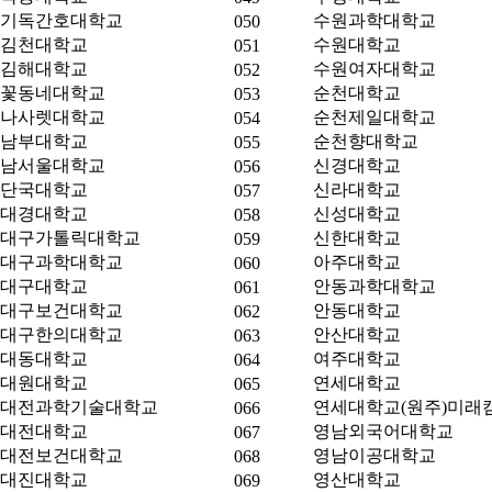
기독간호대학교
수원과학대학교
050
김천대학교
수원대학교
051
김해대학교
수원여자대학교
052
꽃동네대학교
순천대학교
053
나사렛대학교
순천제일대학교
054
남부대학교
순천향대학교
055
남서울대학교
신경대학교
056
단국대학교
신라대학교
057
대경대학교
신성대학교
058
대구가톨릭대학교
신한대학교
059
대구과학대학교
아주대학교
060
대구대학교
안동과학대학교
061
대구보건대학교
안동대학교
062
대구한의대학교
안산대학교
063
대동대학교
여주대학교
064
대원대학교
연세대학교
065
대전과학기술대학교
연세대학교(원주)미래
066
대전대학교
영남외국어대학교
067
대전보건대학교
영남이공대학교
068
대진대학교
영산대학교
069