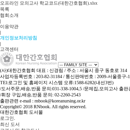
오프라인 모의고사 학교코드(대한간호협회).xlsx
목록
협회소개
|
이용약관
|
개인정보처리방침
|
고객센터
(사)대한간호협회
대표 : 신경림
/ 주소 : 서울시 중구 동호로 314
사업자등록번호 : 203-82-31184
/ 통신판매번호 : 2009-서울중구-1
TEl:로그인 및 홈페이지 시스템 오류:1588-6282(내선3번)
/도서주문,배송,반품 문의:031-338-1004,5 /문제집,모의고사 출판관련:0
/휘장 구입,배송,반품 문의: 02-2260-2543
출판관련 e-mail : rnbook@koreanursing.or.kr
Copyright© 2018
RNbook
. All rights reserved.
대한간호협회 도서몰
로그인.
최신 도서