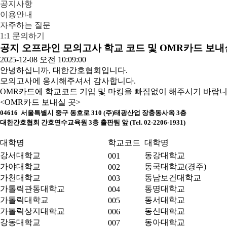
공지사항
이용안내
자주하는 질문
1:1 문의하기
공지
오프라인 모의고사 학교 코드 및 OMR카드 보내
2025-12-08 오전 10:09:00
안녕하십니까, 대한간호협회입니다.
모의고사에 응시해주셔서 감사합니다.
OMR카드에 학교코드 기입 및 마킹을 빠짐없이 해주시기 바랍니
<OMR카드 보내실 곳>
04616 서울특별시 중구 동호로 310 (주)태광산업 장충동사옥 3층
대한간호협회 간호연수교육원 3층 출판팀 앞 (Tel. 02-2206-1931)
대학명
학교코드
대학명
강서대학교
동강대학교
001
가야대학교
동국대학교(경주)
002
가천대학교
동남보건대학교
003
가톨릭관동대학교
동명대학교
004
가톨릭대학교
동서대학교
005
가톨릭상지대학교
동신대학교
006
강동대학교
동아대학교
007