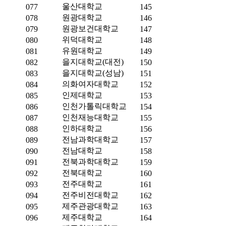
울산대학교
077
145
원광대학교
078
146
원광보건대학교
079
147
위덕대학교
080
148
유원대학교
081
149
을지대학교(대전)
082
150
을지대학교(성남)
083
151
의화여자대학교
084
152
인제대학교
085
153
인천가톨릭대학교
086
154
인천재능대학교
087
155
인하대학교
088
156
전남과학대학교
089
157
전남대학교
090
158
전북과학대학교
091
159
전북대학교
092
160
전주대학교
093
161
전주비전대학교
094
162
제주관광대학교
095
163
제주대학교
096
164