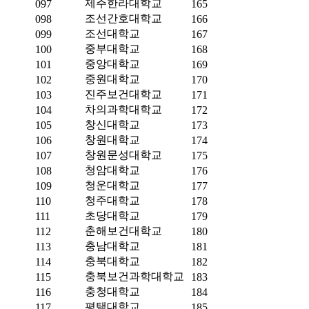
제주한라대학교
097
165
조선간호대학교
098
166
조선대학교
099
167
중부대학교
100
168
중앙대학교
101
169
중원대학교
102
170
진주보건대학교
103
171
차의과학대학교
104
172
창신대학교
105
173
창원대학교
106
174
창원문성대학교
107
175
청암대학교
108
176
청운대학교
109
177
청주대학교
110
178
초당대학교
111
179
춘해보건대학교
112
180
충남대학교
113
181
충북대학교
114
182
충북보건과학대학교
115
183
충청대학교
116
184
평택대학교
117
185