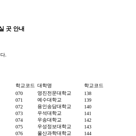
실 곳 안내
다.
학교코드
대학명
학교코드
영진전문대학교
070
138
예수대학교
071
139
용인송담대학교
072
140
우석대학교
073
141
우송대학교
074
142
우성정보대학교
075
143
울산과학대학교
076
144