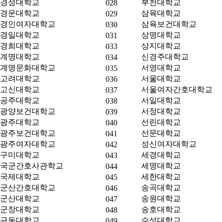
경성대학교
부천대학교
028
경운대학교
삼육대학교
029
경인여자대학교
삼육보건대학교
030
경일대학교
상명대학교
031
경희대학교
상지대학교
033
계명대학교
신경주대학교
034
계명문화대학교
서영대학교
035
고려대학교
서울대학교
036
고신대학교
서울여자간호대학교
037
공주대학교
서일대학교
038
광양보건대학교
서정대학교
039
광주대학교
선린대학교
040
광주보건대학교
선문대학교
041
광주여자대학교
성신여자대학교
042
구미대학교
세경대학교
043
국군간호사관학교
세명대학교
044
국제대학교
세한대학교
045
군산간호대학교
송곡대학교
046
군산대학교
송원대학교
047
군장대학교
송호대학교
048
극동대학교
수성대학교
049