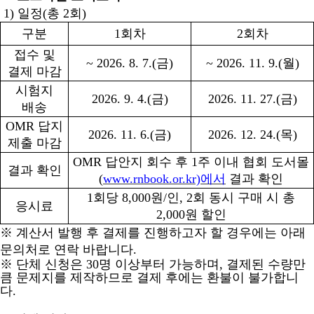
1)
일정
(
총
2
회
)
구분
1
회차
2
회차
접수 및
~ 2026. 8. 7.(
금
)
~ 2026. 11. 9.(
월
)
결제 마감
시험지
2026. 9. 4.(
금
)
2026. 11. 27.(
금
)
배송
OMR
답지
2026. 11. 6.(
금
)
2026. 12. 24.(
목
)
제출 마감
OMR
답안지 회수 후
1
주 이내 협회 도서몰
결과 확인
(
www.rnbook.or.kr)
에서
결과 확인
1
회당
8,000
원
/
인
, 2
회 동시 구매 시 총
응시료
2,000
원 할인
※
계산서 발행 후 결제를 진행하고자 할 경우에는 아래
문의처로 연락 바랍니다
.
※
단체 신청은
30
명 이상부터 가능하며, 결제된 수량만
큼 문제지를 제작하므로 결제 후에는 환불이 불가합니
다
.