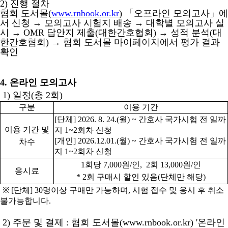
2)
진행 절차
협회 도서몰
(
www.rnbook.or.kr
)
「
오프라인 모의고사
」
에
서 신청
→
모의고사 시험지 배송
→
대학별 모의고사 실
시
→
OMR
답안지 제출
(
대한간호협회
)
→
성적 분석
(
대
한간호협회
)
→
협회 도서몰 마이페이지에서 평가 결과
확인
4
.
온라인 모의고사
1) 일정
(
총
2
회
)
구분
이용 기간
[
단체
] 2026. 8. 24.(
월
) ~
간호사 국가시험 전 일까
이용 기간 및
지
1~2
회차 신청
[
개인
] 2026.12.01.(
월
) ~
간호사 국가시험 전 일까
차수
지
1~2
회차 신청
1
회당
7,000
원
/
인
, 2
회
13,000
원
/
인
응시료
* 2
회 구매시 할인 있음
(
단체만 해당
)
※
[
단체
] 30
명이상 구매만 가능하며
,
시험 접수 및 응시 후 취소
불가능합니다
.
2)
주문 및 결제
:
협회 도서몰
(www.rnbook.or.kr) '
온라인