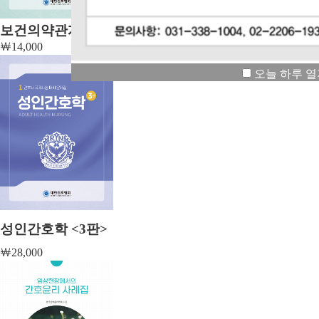
보건의약관계법규<8판>
￦
14,000
오늘 하루 
성인간호학 <3판>
￦
28,000