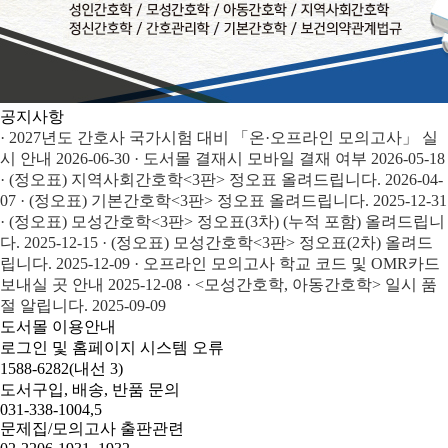
공지사항
· 2027년도 간호사 국가시험 대비 「온·오프라인 모의고사」 실
시 안내
2026-06-30
· 도서몰 결재시 모바일 결재 여부
2026-05-18
· (정오표) 지역사회간호학<3판> 정오표 올려드립니다.
2026-04-
07
· (정오표) 기본간호학<3판> 정오표 올려드립니다.
2025-12-31
· (정오표) 모성간호학<3판> 정오표(3차) (누적 포함) 올려드립니
다.
2025-12-15
· (정오표) 모성간호학<3판> 정오표(2차) 올려드
립니다.
2025-12-09
· 오프라인 모의고사 학교 코드 및 OMR카드
보내실 곳 안내
2025-12-08
· <모성간호학, 아동간호학> 일시 품
절 알립니다.
2025-09-09
도서몰
이용안내
로그인 및 홈페이지 시스템 오류
1588-6282(내선 3)
도서구입, 배송, 반품 문의
031-338-1004,5
문제집/모의고사 출판관련