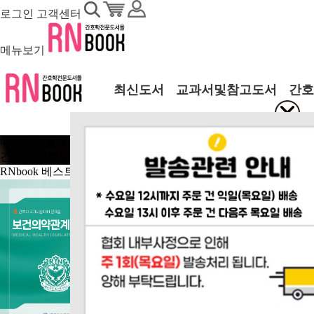
로그인
고객센터
메뉴보기
최신도서
교과서및참고도서
간호
대한간호협회 운영 도서몰
RNbook!
간호사 국가시험 목표 문제집! 모의고사!
최신 개정 법규까지!
RNbook
베스트상품